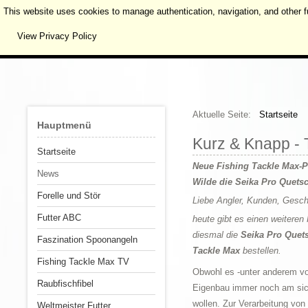
This website uses cookies to manage authentication, navigation, and other f
View Privacy Policy
Aktuelle Seite:
Startseite
Hauptmenü
Kurz & Knapp - 
Startseite
Neue Fishing Tackle Max-Pr
News
Wilde die Seika Pro Quets
Forelle und Stör
Liebe Angler, Kunden, Gesch
Futter ABC
heute gibt es einen weiteren
diesmal die
Seika Pro Quet
Faszination Spoonangeln
Tackle Max
bestellen.
Fishing Tackle Max TV
Obwohl es -unter anderem von
Raubfischfibel
Eigenbau immer noch am sich
wollen. Zur Verarbeitung vo
Weltmeister Futter