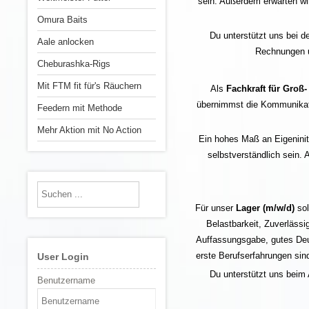
sein. Außerdem erwarten wir
Omura Baits
Du unterstützt uns bei d
Aale anlocken
Rechnungen u
Cheburashka-Rigs
Mit FTM fit für's Räuchern
Als
Fachkraft für Gro
übernimmst die Kommunikatio
Feedern mit Methode
Mehr Aktion mit No Action
Ein hohes Maß an Eigeniniti
selbstverständlich sein.
Für unser
Lager (m/w/d)
so
Belastbarkeit, Zuverlässi
Auffassungsgabe, gutes Deut
erste Berufserfahrungen sin
User Login
Du unterstützt uns beim
Benutzername