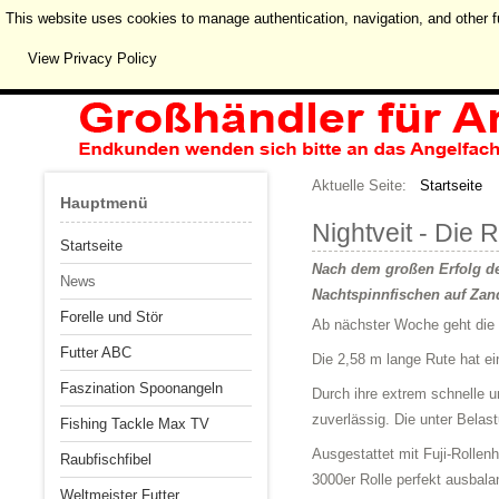
This website uses cookies to manage authentication, navigation, and other f
View Privacy Policy
Aktuelle Seite:
Startseite
Hauptmenü
Nightveit - Die
Startseite
Nach dem großen Erfolg de
News
Nachtspinnfischen auf Zan
Forelle und Stör
Ab nächster Woche geht die S
Futter ABC
Die 2,58 m lange Rute hat ei
Faszination Spoonangeln
Durch ihre extrem schnelle 
zuverlässig. Die unter Belas
Fishing Tackle Max TV
Ausgestattet mit Fuji-Rollen
Raubfischfibel
3000er Rolle perfekt ausbalan
Weltmeister Futter