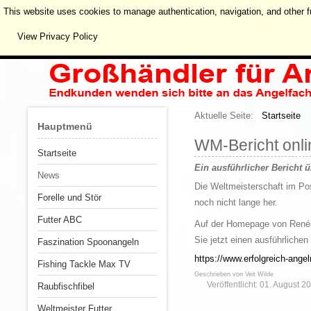
This website uses cookies to manage authentication, navigation, and other f
View Privacy Policy
Aktuelle Seite:
Startseite
Hauptmenü
WM-Bericht onli
Startseite
Ein ausführlicher Bericht 
News
Die Weltmeisterschaft im Pos
Forelle und Stör
noch nicht lange her.
Futter ABC
Auf der Homepage von René 
Sie jetzt einen ausführliche
Faszination Spoonangeln
https://www.erfolgreich-ange
Fishing Tackle Max TV
Geschrieben von
Veit Wilde
Veröffentlicht: 01. August 2
Raubfischfibel
Weltmeister Futter