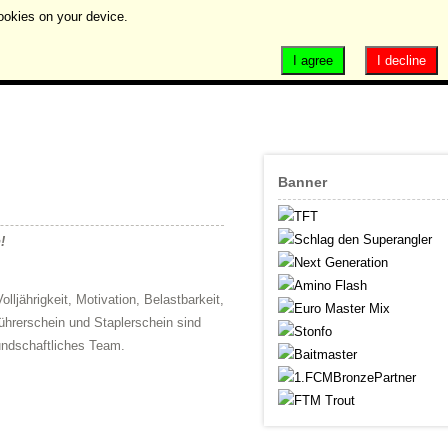
ookies on your device.
I agree
I decline
Banner
!
jährigkeit, Motivation, Belastbarkeit,
Führerschein und Staplerschein sind
eundschaftliches Team.