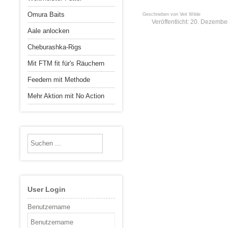
Omura Baits
Geschrieben von
Veit Wilde
Veröffentlicht: 20. Dezemb
Aale anlocken
Cheburashka-Rigs
Mit FTM fit für's Räuchern
Feedern mit Methode
Mehr Aktion mit No Action
User Login
Benutzername