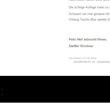
Die richtige Auflage kann so
Schauen sie mal genauer hin,
Fishing Tackle Max werdet ih
Petri Heil wünscht Ihnen,
Steffen Kirchner
Geschrieben von
Veit Wilde
Veröffentlicht: 02. Septemb