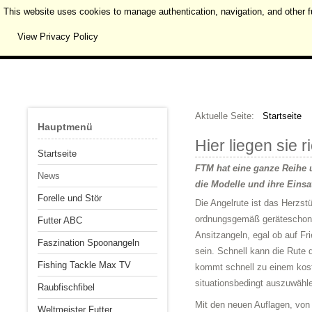
This website uses cookies to manage authentication, navigation, and other f
View Privacy Policy
Aktuelle Seite:
Startseite
Hauptmenü
Hier liegen sie r
Startseite
FTM hat eine ganze Reihe u
News
die Modelle und ihre Einsa
Forelle und Stör
Die Angelrute ist das Herzs
ordnungsgemäß geräteschonen
Futter ABC
Ansitzangeln, egal ob auf Fr
Faszination Spoonangeln
sein. Schnell kann die Rute 
Fishing Tackle Max TV
kommt schnell zu einem kost
situationsbedingt auszuwähle
Raubfischfibel
Mit den neuen Auflagen, von 
Weltmeister Futter