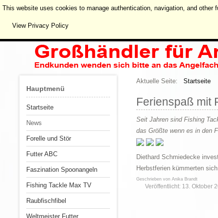
This website uses cookies to manage authentication, navigation, and other f
View Privacy Policy
Aktuelle Seite:
Startseite
Hauptmenü
Ferienspaß mit
Startseite
Seit Jahren sind Fishing Tac
News
das Größte wenn es in den F
Forelle und Stör
Futter ABC
Diethard Schmiedecke investi
Herbstferien kümmerten sic
Faszination Spoonangeln
Geschrieben von
Anika Brandt
Fishing Tackle Max TV
Veröffentlicht: 13. Oktober 
Raubfischfibel
Weltmeister Futter