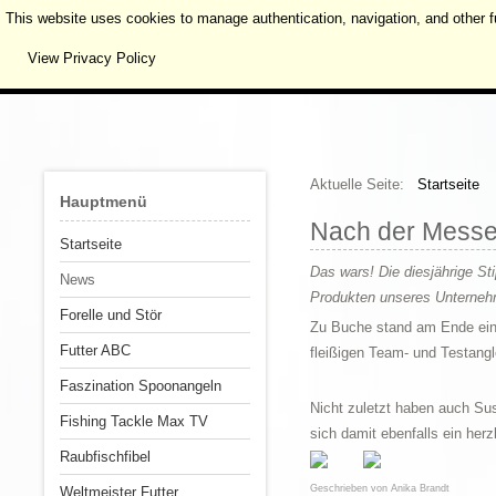
This website uses cookies to manage authentication, navigation, and other f
View Privacy Policy
Aktuelle Seite:
Startseite
Hauptmenü
Nach der Messe 
Startseite
Das wars! Die diesjährige St
News
Produkten unseres Unterne
Forelle und Stör
Zu Buche stand am Ende eine
Futter ABC
fleißigen Team- und Testangl
Faszination Spoonangeln
Nicht zuletzt haben auch Su
Fishing Tackle Max TV
sich damit ebenfalls ein her
Raubfischfibel
Geschrieben von
Anika Brandt
Weltmeister Futter