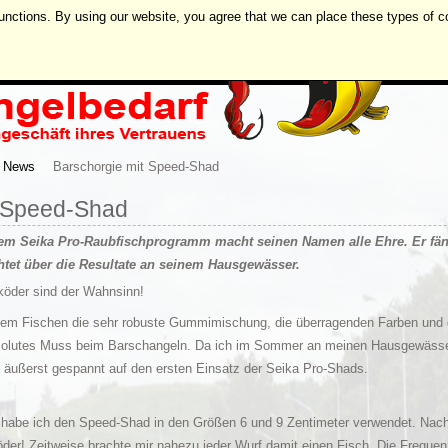
unctions. By using our website, you agree that we can place these types of c
News
Barschorgie mit Speed-Shad
t Speed-Shad
em Seika Pro-Raubfischprogramm macht seinen Namen alle Ehre. Er fäng
htet über die Resultate an seinem Hausgewässer.
öder sind der Wahnsinn!
em Fischen die sehr robuste Gummimischung, die überragenden Farben und d
 absolutes Muss beim Barschangeln. Da ich im Sommer an meinen Hausgewäss
t äußerst gespannt auf den ersten Einsatz der Seika Pro-Shads.
habe ich den Speed-Shad in den Größen 6 und 9 Zentimeter verwendet. Nach
der! Zeitweise brachte mir nahezu jeder Wurf damit einen Fisch.
Die Frequenz