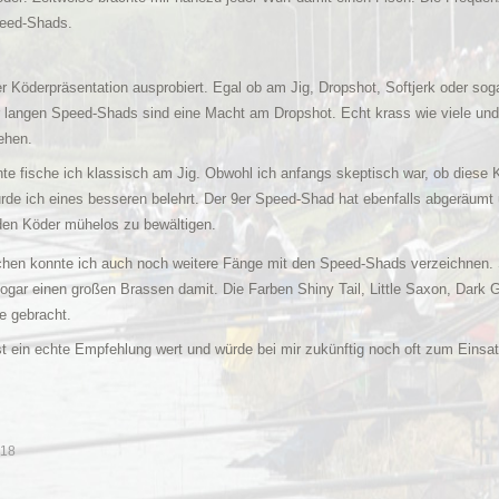
peed-Shads.
r Köderpräsentation ausprobiert. Egal ob am Jig, Dropshot, Softjerk oder soga
r langen Speed-Shads sind eine Macht am Dropshot. Echt krass wie viele und 
ehen.
ante fische ich klassisch am Jig. Obwohl ich anfangs skeptisch war, ob die
urde ich eines besseren belehrt. Der 9er Speed-Shad hat ebenfalls abgeräum
 den Köder mühelos zu bewältigen.
hen konnte ich auch noch weitere Fänge mit den Speed-Shads verzeichnen. So
ogar einen großen Brassen damit. Die Farben Shiny Tail, Little Saxon, Dark
e gebracht.
t ein echte Empfehlung wert und würde bei mir zukünftig noch oft zum Eins
018