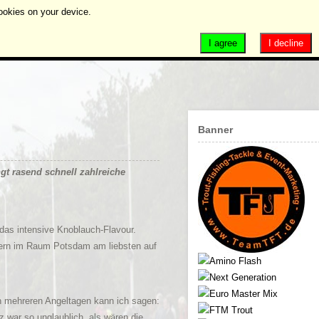
ookies on your device.
I agree
I decline
Banner
t rasend schnell zahlreiche
as intensive Knoblauch-Flavour.
ern im Raum Potsdam am liebsten auf
 mehreren Angeltagen kann ich sagen:
 war so unglaublich, als wären die