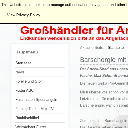
This website uses cookies to manage authentication, navigation, and other f
View Privacy Policy
Aktuelle Seite:
Startseite
Hauptmenü
Barschorgie mi
Startseite
Der Speed-Shad
aus unser
News
Fische. Max Schmidt beric
Forelle und Stör
Die neuen Seika Pro-Gummik
Futter ABC
Mich überzeugte schon vor d
Letzteres ist für mich ein
Faszination Spoonangeln
Barsche angle, war ich somi
Fishing Tackle Max TV
Raubfischfibel
Zum gezielten Barschangeln 
Weltmeister Futter
Die Barsche lieben diesen Kö