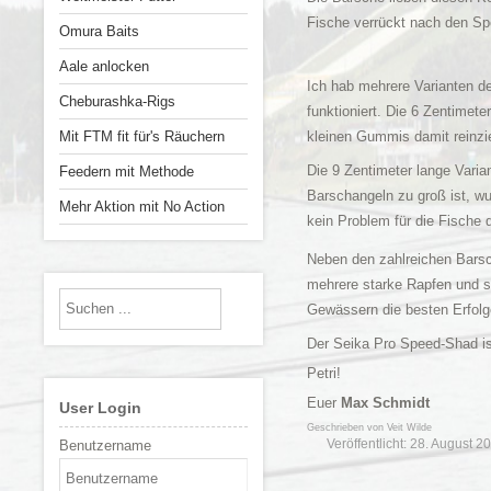
Fische verrückt nach den S
Omura Baits
Aale anlocken
Ich hab mehrere Varianten de
Cheburashka-Rigs
funktioniert.
Die 6 Zentimete
kleinen Gummis damit reinzi
Mit FTM fit für's Räuchern
Die 9 Zentimeter lange Vari
Feedern mit Methode
Barschangeln zu groß ist, w
Mehr Aktion mit No Action
kein Problem für die Fische
Neben den zahlreichen Barsc
mehrere starke Rapfen und s
Gewässern die besten Erfolg
Der Seika Pro Speed-Shad is
Petri!
Euer
Max Schmidt
User Login
Geschrieben von
Veit Wilde
Veröffentlicht: 28. August 2
Benutzername