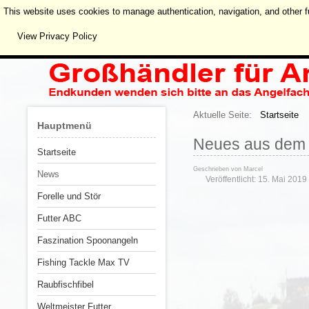
This website uses cookies to manage authentication, navigation, and other f
View Privacy Policy
Aktuelle Seite:
Startseite
Hauptmenü
Neues aus dem 
Startseite
Geschrieben von
Marcel
News
Veröffentlicht: 15. Mai 2019
Forelle und Stör
Futter ABC
Faszination Spoonangeln
Fishing Tackle Max TV
Raubfischfibel
Weltmeister Futter