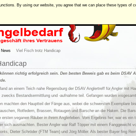
unctions. By using our website, you agree that we can place these types of c
News
Viel Fisch trotz Handicap
 Handicap
önnen richtig erfolgreich sein. Den besten Beweis gab es beim DSAV An
de.
and an einem Teich nahe Regensburg der DSAV Anglertreff für Angler mit Han
zwecks Bestandsermittlung und -aufnahme teil. Gefangen wurden insgesam
n machten den Hauptteil der Fänge aus, wobei die schwersten Exemplare bis
rauschen, Rotfedern, Brassen, Rotaugen und Barsche an die Haken. Die Barsc
e ersten veganen Räuber in ihrem Anglerleben. Vom Ergebnis her, war es ein to
nter sich ausmachten. Bester Angler war Ralf Töpper mit einem Fanggewicht 
monts, Dieter Schröder (FTM Team) und Jörg Möller. Als bester Bayer fing Re