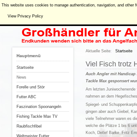
This website uses cookies to manage authentication, navigation, and other f
View Privacy Policy
Aktuelle Seite:
Startseite
Hauptmenü
Viel Fisch trotz
Startseite
Auch Angler mit Handicap k
News
Tackle Max gesponsert wur
Forelle und Stör
Am letzten Juniwochenende f
nahmen an dem Hegefisches 
Futter ABC
Spiegel- und Schuppenkarpfe
Faszination Spoonangeln
gingen aber auch Giebel, Ka
Fishing Tackle Max TV
viele Teilnehmer waren es di
welche die Plätze 1 bis 6 u
Raubfischfibel
Koch, Detlef Barke, Fritz E
Weltmeister Futter