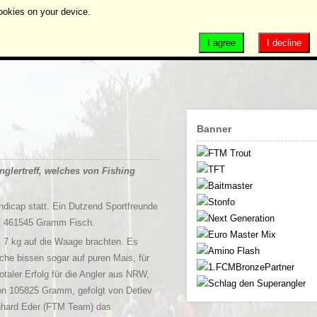
ookies on your device.
I agree
I decline
Banner
glertreff, welches von Fishing
dicap statt. Ein Dutzend Sportfreunde
t 461545 Gramm Fisch.
 7 kg auf die Waage brachten. Es
he bissen sogar auf puren Mais, für
taler Erfolg für die Angler aus NRW,
von 105825 Gramm, gefolgt von Detlev
inhard Eder (FTM Team) das