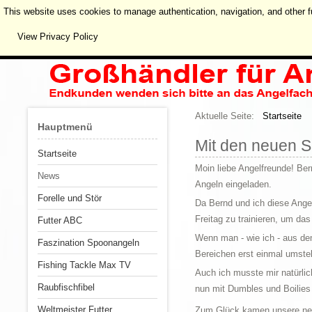
This website uses cookies to manage authentication, navigation, and other f
View Privacy Policy
Aktuelle Seite:
Startseite
Hauptmenü
Mit den neuen S
Startseite
Moin liebe Angelfreunde! B
News
Angeln eingeladen.
Forelle und Stör
Da Bernd und ich diese Ange
Freitag zu trainieren, um da
Futter ABC
Wenn man - wie ich - aus de
Faszination Spoonangeln
Bereichen erst einmal umstel
Fishing Tackle Max TV
Auch ich musste mir natürli
Raubfischfibel
nun mit Dumbles und Boilies 
Weltmeister Futter
Zum Glück kamen unsere neue