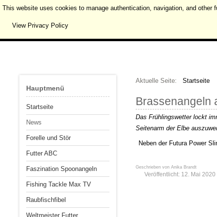
This website uses cookies to manage authentication, navigation, and other f
View Privacy Policy
Aktuelle Seite:
Startseite
Hauptmenü
Brassenangeln a
Startseite
Das Frühlingswetter lockt i
News
Seitenarm der Elbe auszuwer
Forelle und Stör
Neben der Futura Power Slim
Futter ABC
Geschrieben von
Anika Brandt
Faszination Spoonangeln
Veröffentlicht: 12. Mai 2020
Fishing Tackle Max TV
Raubfischfibel
Weltmeister Futter