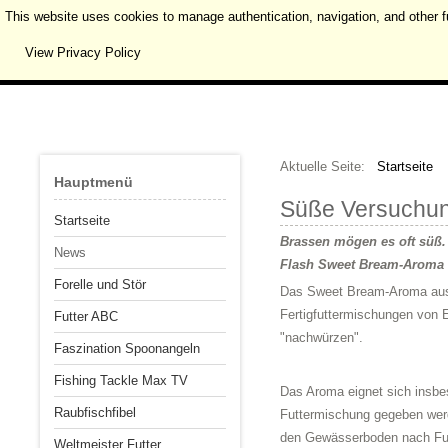
This website uses cookies to manage authentication, navigation, and other f
View Privacy Policy
Aktuelle Seite:
Startseite
Hauptmenü
Süße Versuchu
Startseite
Brassen mögen es oft süß.
News
Flash Sweet Bream-Aroma au
Forelle und Stör
Das Sweet Bream-Aroma aus 
Fertigfuttermischungen von 
Futter ABC
"nachwürzen".
Faszination Spoonangeln
Fishing Tackle Max TV
Das Aroma eignet sich insbeso
Raubfischfibel
Futtermischung gegeben werd
den Gewässerboden nach Futt
Weltmeister Futter