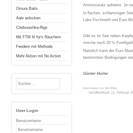
Aminozusatz aufweist. Je nac
Omura Baits
In flachen, schlammigen Seen
Aale anlocken
Lake Fischmehl und Euro Mas
Cheburashka-Rigs
Gibt es im See neben Karpfe
Mit FTM fit für's Räuchern
mische noch 20 % Forellipel
Feedern mit Methode
Natürlich kann der Euro Mast
Mehr Aktion mit No Action
bestimmten Bedingungen steig
Günter Horler
Geschrieben von
Veit Wilde
Veröffentlicht: 11. Februar 
User Login
Benutzername