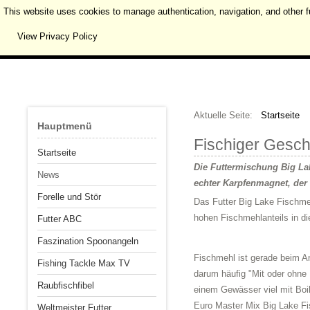
This website uses cookies to manage authentication, navigation, and other f
View Privacy Policy
Aktuelle Seite:
Startseite
Hauptmenü
Fischiger Gesch
Startseite
Die Futtermischung Big Lak
News
echter Karpfenmagnet, der 
Forelle und Stör
Das Futter Big Lake Fischmeh
hohen Fischmehlanteils in di
Futter ABC
Faszination Spoonangeln
Fischmehl ist gerade beim A
Fishing Tackle Max TV
darum häufig "Mit oder ohne 
Raubfischfibel
einem Gewässer viel mit Boil
Euro Master Mix Big Lake Fis
Weltmeister Futter