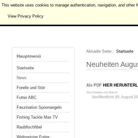
This website uses cookies to manage authentication, navigation, and other f
View Privacy Policy
Aktuelle Seite:
Startseite
Hauptmenü
Neuheiten Augu
Startseite
News
Als PDF
HIER HERUNTER
Forelle und Stör
Geschrieben von
Marcel
Veröffentlicht: 05. August 2
Futter ABC
Faszination Spoonangeln
Fishing Tackle Max TV
Raubfischfibel
Weltmeister Futter