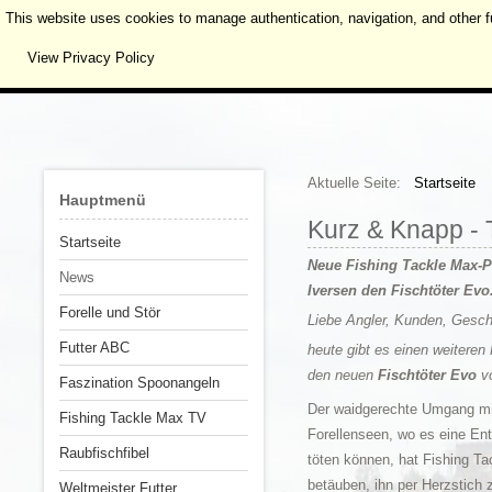
This website uses cookies to manage authentication, navigation, and other f
View Privacy Policy
Aktuelle Seite:
Startseite
Hauptmenü
Kurz & Knapp - T
Startseite
Neue Fishing Tackle Max-Pr
News
Iversen den Fischtöter Evo
Forelle und Stör
Liebe Angler, Kunden, Gesch
Futter ABC
heute gibt es einen weiteren
den neuen
Fischtöter Evo
v
Faszination Spoonangeln
Der waidgerechte Umgang mit
Fishing Tackle Max TV
Forellenseen, wo es eine Ent
Raubfischfibel
töten können, hat Fishing T
betäuben, ihn per Herzstich 
Weltmeister Futter