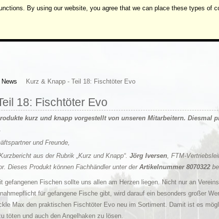
unctions. By using our website, you agree that we can place these types of c
News
Kurz & Knapp - Teil 18: Fischtöter Evo
eil 18: Fischtöter Evo
odukte kurz und knapp vorgestellt von unseren Mitarbeitern. Diesmal pr
.
äftspartner und Freunde,
 Kurzbericht aus der Rubrik „Kurz und Knapp“.
Jörg Iversen
, FTM-Vertriebslei
or. Dieses Produkt können Fachhändler unter der
Artikelnummer 8070322
be
 gefangenen Fischen sollte uns allen am Herzen liegen. Nicht nur an Verei
nahmepflicht für gefangene Fische gibt, wird darauf ein besonders großer Wer
ackle Max den praktischen Fischtöter Evo neu im Sortiment. Damit ist es mö
zu töten und auch den Angelhaken zu lösen.