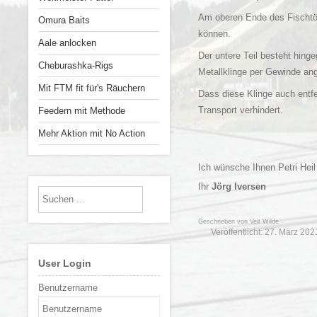
Am oberen Ende des Fischtöte
Omura Baits
können.
Aale anlocken
Der untere Teil besteht hin
Cheburashka-Rigs
Metallklinge per Gewinde an
Mit FTM fit für's Räuchern
Dass diese Klinge auch entfe
Transport verhindert.
Feedern mit Methode
Mehr Aktion mit No Action
Ich wünsche Ihnen Petri Hei
Ihr
Jörg Iversen
Geschrieben von
Veit Wilde
Veröffentlicht: 27. März 202
User Login
Benutzername