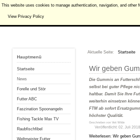
This website uses cookies to manage authentication, navigation, and other f
View Privacy Policy
Aktuelle Seite:
Startseite
Hauptmenü
Wir geben Gum
Startseite
News
Die Gummis an Futterschl
selbst bei guter Pflege ni
Forelle und Stör
haltbar. Damit Sie Ihre Fu
Futter ABC
weiterhin einsetzen können
FTM ab sofort Ersatzgumm
Faszination Spoonangeln
höchster Qualität.
Fishing Tackle Max TV
Geschrieben von
Veit Wilde
Veröffentlicht: 02. Juli 201
Raubfischfibel
Weiterlesen: Wir geben Gu
Weltmeister Futter