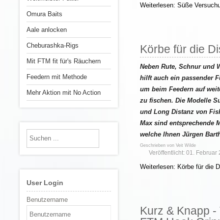
Weiterlesen: Süße Versuch
Omura Baits
Aale anlocken
Cheburashka-Rigs
Körbe für die D
Mit FTM fit für's Räuchern
Neben Rute, Schnur und W
Feedern mit Methode
hilft auch ein passender F
um beim Feedern auf weit
Mehr Aktion mit No Action
zu fischen. Die Modelle S
und Long Distanz von Fis
Max sind entsprechende M
welche Ihnen Jürgen Barthe
Geschrieben von
Veit Wilde
Veröffentlicht: 01. Februar
Weiterlesen: Körbe für die 
User Login
Benutzername
Kurz & Knapp - T