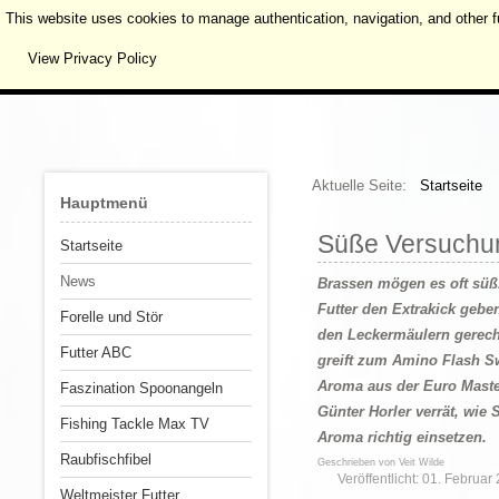
This website uses cookies to manage authentication, navigation, and other f
View Privacy Policy
Aktuelle Seite:
Startseite
Hauptmenü
Süße Versuchu
Startseite
News
Brassen mögen es oft süß
Futter den Extrakick gebe
Forelle und Stör
den Leckermäulern gerech
Futter ABC
greift zum Amino Flash S
Aroma aus der Euro Maste
Faszination Spoonangeln
Günter Horler verrät, wie 
Fishing Tackle Max TV
Aroma richtig einsetzen.
Raubfischfibel
Geschrieben von
Veit Wilde
Veröffentlicht: 01. Februar
Weltmeister Futter