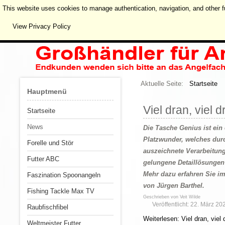
This website uses cookies to manage authentication, navigation, and other f
View Privacy Policy
Aktuelle Seite:
Startseite
Hauptmenü
Viel dran, viel d
Startseite
News
Die Tasche Genius ist ein
Platzwunder, welches dur
Forelle und Stör
auszeichnete Verarbeitun
Futter ABC
gelungene Detaillösungen
Mehr dazu erfahren Sie im
Faszination Spoonangeln
von Jürgen Barthel.
Fishing Tackle Max TV
Geschrieben von
Veit Wilde
Veröffentlicht: 22. März 20
Raubfischfibel
Weiterlesen: Viel dran, viel 
Weltmeister Futter