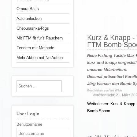
Omura Baits
Aale anlocken
Cheburashka-Rigs
Kurz & Knapp - T
Mit FTM fit für's Räuchern
FTM Bomb Spo
Feedern mit Methode
Neue Fishing Tackle Max-
Mehr Aktion mit No Action
kurz und knapp vorgestell
unseren Mitarbeitern.
Diesmal präsentiert Forel
Jörg Iversen den Bomb S
Geschrieben von
Veit Wilde
Veröffentlicht: 21. März 20
Weiterlesen: Kurz & Knapp 
Bomb Spoon
User Login
Benutzername