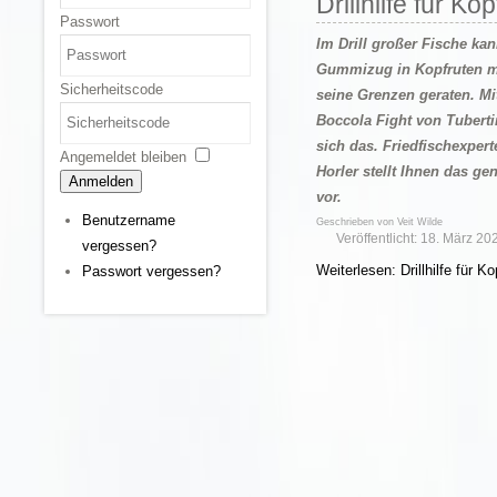
Drillhilfe für Ko
Passwort
Im Drill großer Fische kan
Gummizug in Kopfruten 
Sicherheitscode
seine Grenzen geraten. M
Boccola Fight von Tuberti
sich das. Friedfischexpert
Angemeldet bleiben
Horler stellt Ihnen das ge
Anmelden
vor.
Benutzername
Geschrieben von
Veit Wilde
Veröffentlicht: 18. März 20
vergessen?
Weiterlesen: Drillhilfe für Ko
Passwort vergessen?