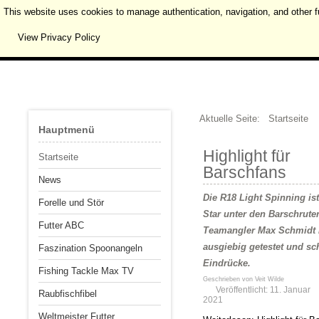
This website uses cookies to manage authentication, navigation, and other f
View Privacy Policy
Aktuelle Seite:
Startseite
Hauptmenü
Highlight für
Startseite
Barschfans
News
Die R18 Light Spinning is
Forelle und Stör
Star unter den Barschrute
Futter ABC
Teamangler Max Schmidt h
ausgiebig getestet und sch
Faszination Spoonangeln
Eindrücke.
Fishing Tackle Max TV
Geschrieben von
Veit Wilde
Veröffentlicht: 11. Januar
Raubfischfibel
2021
Weltmeister Futter