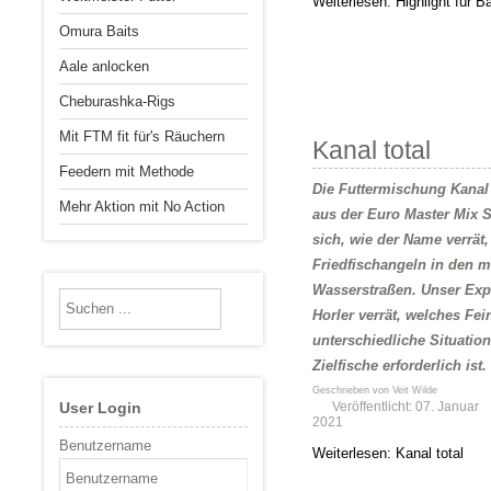
Weiterlesen: Highlight für B
Omura Baits
Aale anlocken
Cheburashka-Rigs
Mit FTM fit für's Räuchern
Kanal total
Feedern mit Methode
Die Futtermischung Kanal
Mehr Aktion mit No Action
aus der Euro Master Mix S
sich, wie der Name verrät
Friedfischangeln in den 
Wasserstraßen. Unser Exp
Horler verrät, welches Fei
unterschiedliche Situatio
Zielfische erforderlich ist.
Geschrieben von
Veit Wilde
User Login
Veröffentlicht: 07. Januar
2021
Benutzername
Weiterlesen: Kanal total